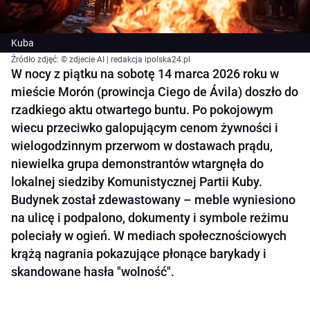
Kuba
Źródło zdjęć: © zdjecie AI | redakcja ipolska24.pl
W nocy z piątku na sobotę 14 marca 2026 roku w
mieście Morón (prowincja Ciego de Ávila) doszło do
rzadkiego aktu otwartego buntu. Po pokojowym
wiecu przeciwko galopującym cenom żywności i
wielogodzinnym przerwom w dostawach prądu,
niewielka grupa demonstrantów wtargnęła do
lokalnej siedziby Komunistycznej Partii Kuby.
Budynek został zdewastowany – meble wyniesiono
na ulicę i podpalono, dokumenty i symbole reżimu
poleciały w ogień. W mediach społecznościowych
krążą nagrania pokazujące płonące barykady i
skandowane hasła "wolność".