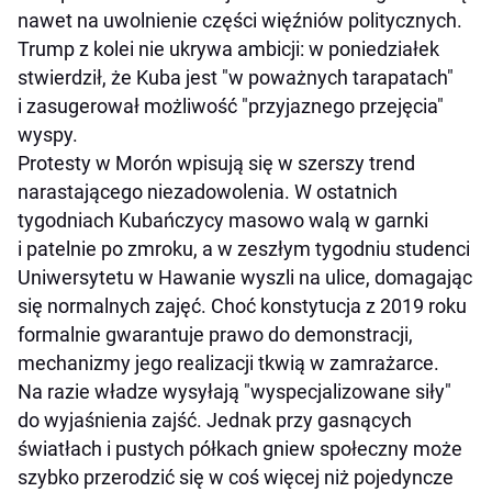
nawet na uwolnienie części więźniów politycznych.
Trump z kolei nie ukrywa ambicji: w poniedziałek
stwierdził, że Kuba jest "w poważnych tarapatach"
i zasugerował możliwość "przyjaznego przejęcia"
wyspy.
Protesty w Morón wpisują się w szerszy trend
narastającego niezadowolenia. W ostatnich
tygodniach Kubańczycy masowo walą w garnki
i patelnie po zmroku, a w zeszłym tygodniu studenci
Uniwersytetu w Hawanie wyszli na ulice, domagając
się normalnych zajęć. Choć konstytucja z 2019 roku
formalnie gwarantuje prawo do demonstracji,
mechanizmy jego realizacji tkwią w zamrażarce.
Na razie władze wysyłają "wyspecjalizowane siły"
do wyjaśnienia zajść. Jednak przy gasnących
światłach i pustych półkach gniew społeczny może
szybko przerodzić się w coś więcej niż pojedyncze