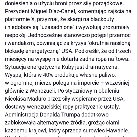
doniesienia o użyciu broni przez siły porządkowe.
Prezydent Miguel Díaz-Canel, komentując zajścia na
platformie X, przyznał, że skargi na blackouty
i niedobory są "uzasadnione" i wywołują zrozumiały
niepokój. Jednocześnie stanowczo potępił przemoc
i wandalizm, obwiniając za kryzys "okrutnie nasiloną
blokadę energetyczną" USA. Podkreślił, że od trzech
miesięcy na wyspę nie dotarła żadna ropa naftowa.
Sytuacja energetyczna Kuby jest dramatyczna.
Wyspa, która w 40% produkuje własne paliwo,
w ogromnej mierze polega na imporcie – wcześniej
głównie z Wenezueli. Po styczniowym obaleniu
Nicolása Maduro przez siły wspierane przez USA,
dostawy wenezuelskiej ropy praktycznie ustały.
Administracja Donalda Trumpa dodatkowo
zablokowała alternatywne źródła, grożąc cłami
każdemu krajowi, który sprzeda surowiec Hawanie.