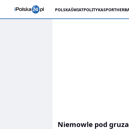
POLSKA
ŚWIAT
POLITYKA
SPORT
HERBA
niemowle pod gruz