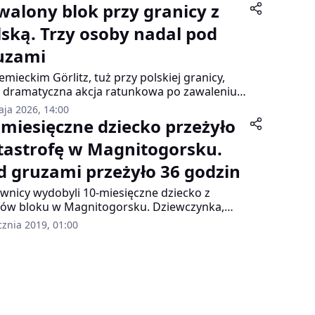
walony blok przy granicy z
lską. Trzy osoby nadal pod
uzami
emieckim Görlitz, tuż przy polskiej granicy,
 dramatyczna akcja ratunkowa po zawaleniu
kilkupiętrowego budynku mieszkalnego. Mimo
aja 2026, 14:00
ogodzinnych poszukiwań trzy osoby – dwie
-miesięczne dziecko przeżyło
ety i jeden mężczyzna – nadal są zaginione.
tastrofę w Magnitogorsku.
d gruzami przeżyło 36 godzin
wnicy wydobyli 10-miesięczne dziecko z
ów bloku w Magnitogorsku. Dziewczynka,
 ogromnych mrozów jakie panują w mieście,
cznia 2019, 01:00
żyła w gruzowisku 36 godzin. Dziecko
trwało niskie temperatury ponieważ było
ło ubrane, a w momencie eksplozji znajdowało
w swoim łóżeczku. Dziewczynka została
chmiast zabrana do szpitala. Jej stan jest
ki, ale niezagrażający życiu.