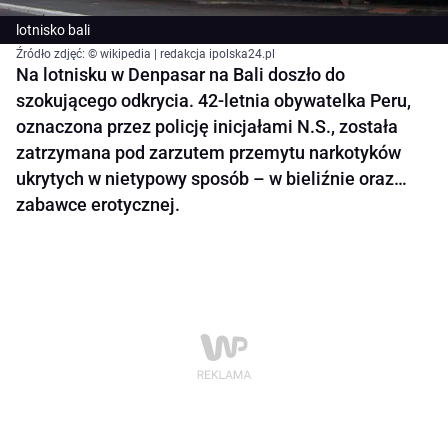
lotnisko bali
Źródło zdjęć: © wikipedia | redakcja ipolska24.pl
Na lotnisku w Denpasar na Bali doszło do
szokującego odkrycia. 42-letnia obywatelka Peru,
oznaczona przez policję inicjałami N.S., została
zatrzymana pod zarzutem przemytu narkotyków
ukrytych w nietypowy sposób – w bieliźnie oraz…
zabawce erotycznej.