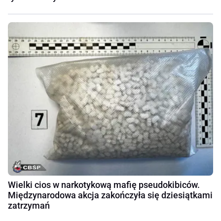
Wielki cios w narkotykową mafię pseudokibiców.
Międzynarodowa akcja zakończyła się dziesiątkami
zatrzymań