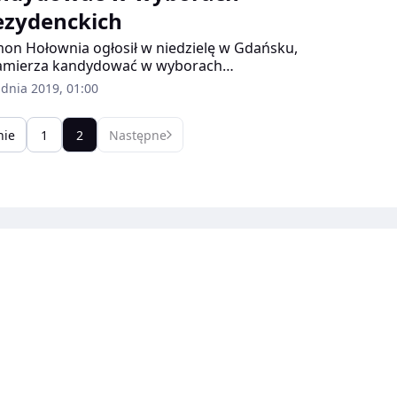
ezydenckich
on Hołownia ogłosił w niedzielę w Gdańsku,
amierza kandydować w wyborach
ydenckich. Zapowiedział, że chciałby być
udnia 2019, 01:00
ydentem wszystkich Polaków, a nie wyborców
ej partii. Zadeklarował, że chce przyjaznego
nie
1
2
Następne
ziału Kościoła od państwa.