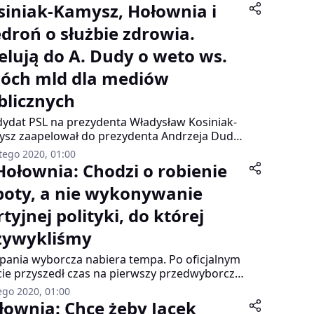
siniak-Kamysz, Hołownia i
edroń o służbie zdrowia.
elują do A. Dudy o weto ws.
óch mld dla mediów
blicznych
ydat PSL na prezydenta Władysław Kosiniak-
sz zaapelował do prezydenta Andrzeja Dudy
wetowanie ustawy ws. dwóch miliardów
tego 2020, 01:00
mpensaty dla mediów rządowych i
 Hołownia: Chodzi o robienie
kazanie tych środków na onkologię. –
boty, a nie wykonywanie
gamy panu prezydentowi – stwierdził,
zując przygotowaną przez PSL poprawkę
tyjnej polityki, do której
lizacji.
zywykliśmy
ania wyborcza nabiera tempa. Po oficjalnym
cie przyszedł czas na pierwszy przedwyborczy
end. Sami kandydaci, ale też ich partyjni
ego 2020, 01:00
dzy będą rozmawiać z wyborcami w wielu
łownia: Chcę żeby Jacek