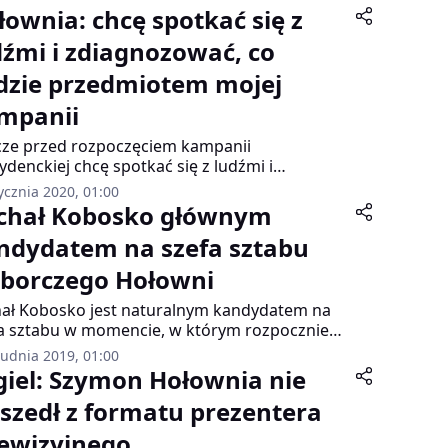
łownia: chcę spotkać się z
dźmi i zdiagnozować, co
dzie przedmiotem mojej
mpanii
cze przed rozpoczęciem kampanii
ydenckiej chcę spotkać się z ludźmi i
yzyjnie zdiagnozować, co będzie przedmiotem
ycznia 2020, 01:00
j kampanii – powiedział Szymon Hołownia,
chał Kobosko głównym
y w czwartek w Łodzi zapoczątkował
ndydatem na szefa sztabu
nopolski cykl swoich otwartych spotkań.
borczego Hołowni
ał Kobosko jest naturalnym kandydatem na
a sztabu w momencie, w którym rozpocznie
kampania – poinformowała PAP
rudnia 2019, 01:00
łpracująca z Szymonem Hołownią Anna
giel: Szymon Hołownia nie
urek.
szedł z formatu prezentera
lewizyjnego