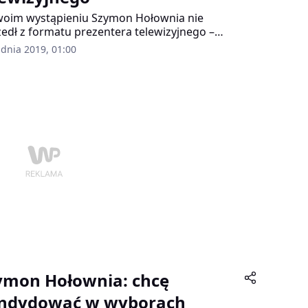
oim wystąpieniu Szymon Hołownia nie
edł z formatu prezentera telewizyjnego –
 PAP wicerzecznik PiS Radosław Fogiel
udnia 2019, 01:00
ntując zapowiedź dziennikarza o starcie w
rach prezydenckich. Jak dodał, pierwszym
em dla Hołowni będzie zebranie wymaganej
by podpisów pod kandydaturą.
ymon Hołownia: chcę
ndydować w wyborach