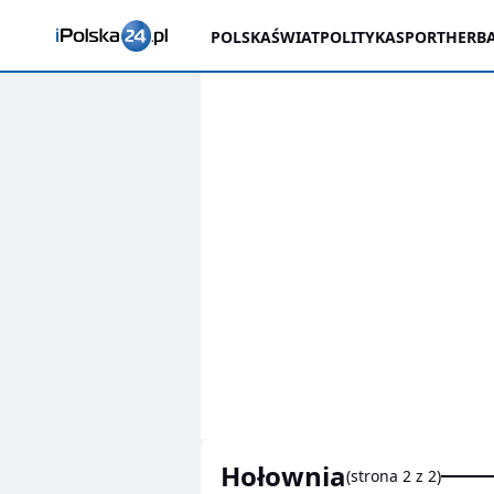
POLSKA
ŚWIAT
POLITYKA
SPORT
HERBA
hołownia
(strona 2 z 2)