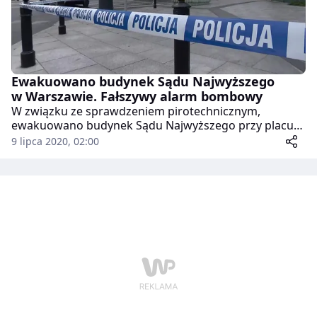
Ewakuowano budynek Sądu Najwyższego
w Warszawie. Fałszywy alarm bombowy
W związku ze sprawdzeniem pirotechnicznym,
ewakuowano budynek Sądu Najwyższego przy placu
Krasińskich w Warszawie. Na objazdy skierowano pięć
9 lipca 2020, 02:00
linii autobusowych. Informację o alarmie bombowym
potwierdziła Komenda Stołeczna Policji. Około godz.
11 akcja służb zakończyła się, autobusy wróciły na
podstawowe linie.