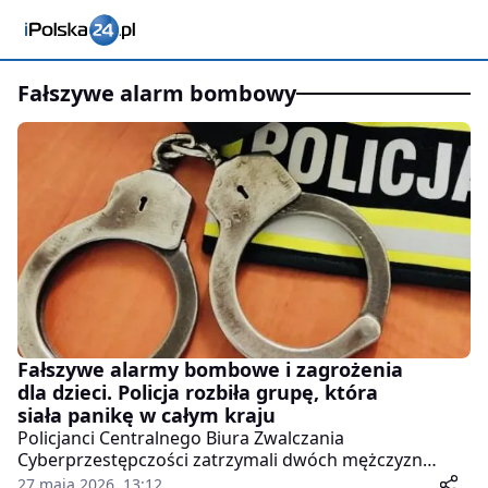
fałszywe alarm bombowy
Fałszywe alarmy bombowe i zagrożenia
dla dzieci. Policja rozbiła grupę, która
siała panikę w całym kraju
Policjanci Centralnego Biura Zwalczania
Cyberprzestępczości zatrzymali dwóch mężczyzn
podejrzanych o kierowanie i udział w zorganizowanej
27 maja 2026, 13:12