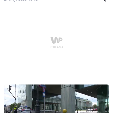
grupie przestępczej, która celowo zgłaszała fałszywe
alarmy o podłożonych bombach oraz zagrożeniach
życia dzieci.