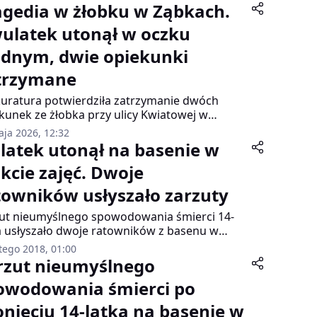
agedia w żłobku w Ząbkach.
ulatek utonął w oczku
dnym, dwie opiekunki
trzymane
uratura potwierdziła zatrzymanie dwóch
kunek ze żłobka przy ulicy Kwiatowej w
ach. Kobiety w wieku 48 i 53 lat zostały
aja 2026, 12:32
owadzone do prokuratury w związku ze
-latek utonął na basenie w
rcią 2-letniego chłopca.
akcie zajęć. Dwoje
towników usłyszało zarzuty
ut nieumyślnego spowodowania śmierci 14-
a usłyszało dwoje ratowników z basenu w
iku. Do tragedii doszło podczas zamkniętych
tego 2018, 01:00
ć z ratownictwa wodnego. Nie wiadomo
rzut nieumyślnego
adnie jak doszło do utonięcia. Jak powiedział
owodowania śmierci po
ktor placówki, ciało chłopaka zauważyły inne
y korzystające z basenu.
onięciu 14-latka na basenie w