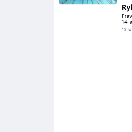
Ry
Praw
14-l
Młod
13 lu
wyci
na r
base
nieu
bada