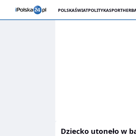
POLSKA
ŚWIAT
POLITYKA
SPORT
HERBA
dziecko utoneło w b