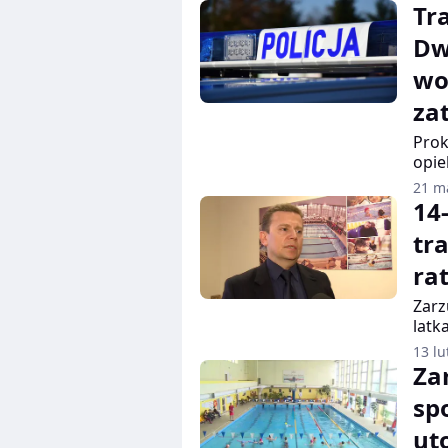
Tr
Dw
wo
za
Prok
opie
Ząbk
21 m
dopr
14
śmie
tr
ra
Zarz
latk
Rybn
13 lu
zaję
Za
dokł
sp
dyre
osob
ut