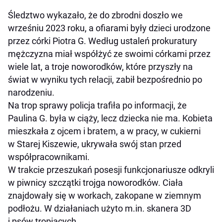
Śledztwo wykazało, że do zbrodni doszło we
wrześniu 2023 roku, a ofiarami były dzieci urodzone
przez córki Piotra G. Według ustaleń prokuratury
mężczyzna miał współżyć ze swoimi córkami przez
wiele lat, a troje noworodków, które przyszły na
świat w wyniku tych relacji, zabił bezpośrednio po
narodzeniu.
Na trop sprawy policja trafiła po informacji, że
Paulina G. była w ciąży, lecz dziecka nie ma. Kobieta
mieszkała z ojcem i bratem, a w pracy, w cukierni
w Starej Kiszewie, ukrywała swój stan przed
współpracownikami.
W trakcie przeszukań posesji funkcjonariusze odkryli
w piwnicy szczątki trojga noworodków. Ciała
znajdowały się w workach, zakopane w ziemnym
podłożu. W działaniach użyto m.in. skanera 3D
i psów tropiących.