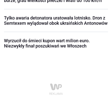
burze, grad wielkości piłeczki i wiatr do 100 km/h
Tylko awaria detonatora uratowała lotnisko. Dron z
Semtexem wylądował obok ukraińskich Antonowów
Wyrzucił do śmieci kupon wart milion euro.
Niezwykły finał poszukiwań we Włoszech