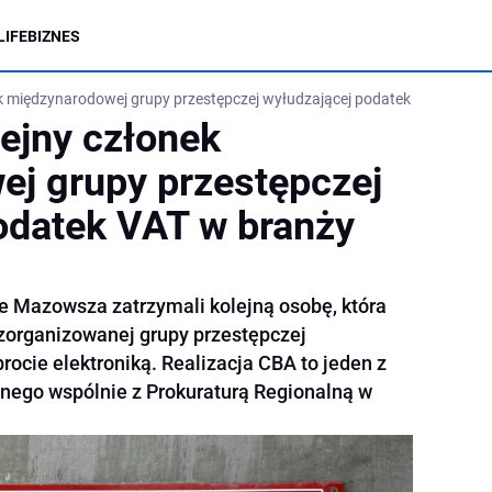
LIFE
BIZNES
k międzynarodowej grupy przestępczej wyłudzającej podatek VAT w branż
ejny członek
j grupy przestępczej
odatek VAT w branży
e Mazowsza zatrzymali kolejną osobę, która
zorganizowanej grupy przestępczej
ocie elektroniką. Realizacja CBA to jeden z
ego wspólnie z Prokuraturą Regionalną w