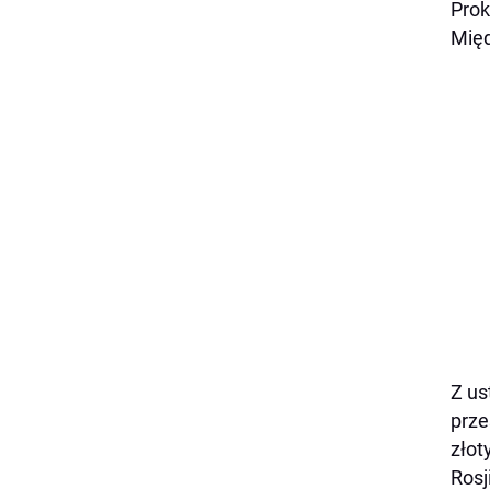
Prok
Mię
Z us
prze
złot
Rosj