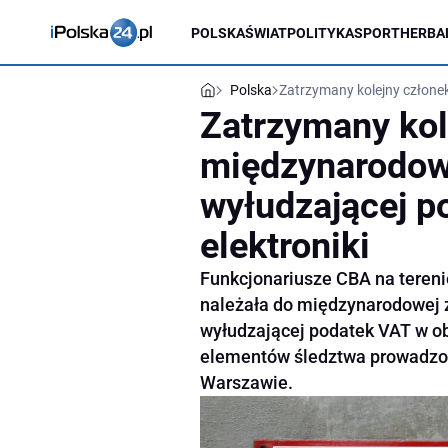
POLSKA
ŚWIAT
POLITYKA
SPORT
HERBA
Polska
Zatrzymany kolejny człone
Zatrzymany kol
międzynarodowe
wyłudzającej p
elektroniki
Funkcjonariusze CBA na tereni
należała do międzynarodowej 
wyłudzającej podatek VAT w obr
elementów śledztwa prowadzon
Warszawie.