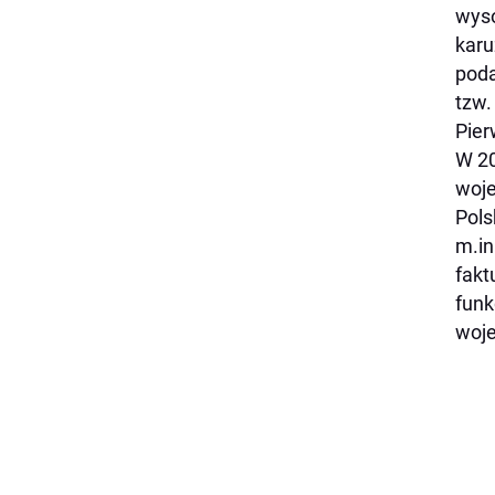
wyso
karu
poda
tzw.
Pier
W 20
woje
Pols
m.in
fakt
funk
woje