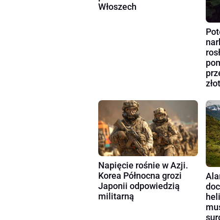
Włoszech
Pot
nar
ros
pom
prz
zło
Napięcie rośnie w Azji.
Korea Północna grozi
Ala
Japonii odpowiedzią
doc
militarną
hel
mus
sur