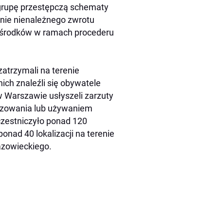
grupę przestępczą schematy
nie nienależnego zwrotu
a środków w ramach procederu
zatrzymali na terenie
ch znaleźli się obywatele
w Warszawie usłyszeli zarzuty
łszowania lub używaniem
czestniczyło ponad 120
nad 40 lokalizacji na terenie
azowieckiego.