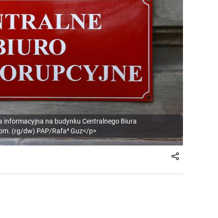
a informacyjna na budynku Centralnego Biura
bm. (rg/dw) PAP/Rafa³ Guz</p>