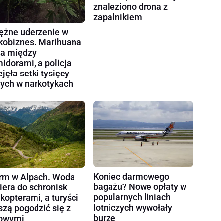
znaleziono drona z
zapalnikiem
ężne uderzenie w
kobiznes. Marihuana
ła między
idorami, a policja
ejęła setki tysięcy
tych w narkotykach
Koniec darmowego
rm w Alpach. Woda
bagażu? Nowe opłaty w
iera do schronisk
popularnych liniach
ikopterami, a turyści
lotniczych wywołały
zą pogodzić się z
burzę
owymi