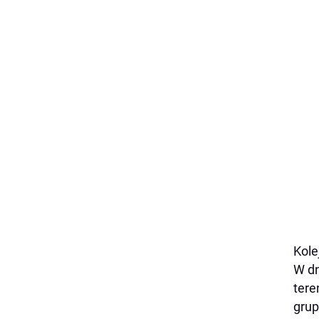
Kole
W dn
tere
grup