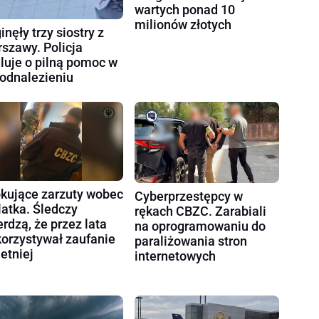
wartych ponad 10
milionów złotych
inęły trzy siostry z
szawy. Policja
luje o pilną pomoc w
 odnalezieniu
kujące zarzuty wobec
Cyberprzestępcy w
latka. Śledczy
rękach CBZC. Zarabiali
erdzą, że przez lata
na oprogramowaniu do
orzystywał zaufanie
paraliżowania stron
letniej
internetowych