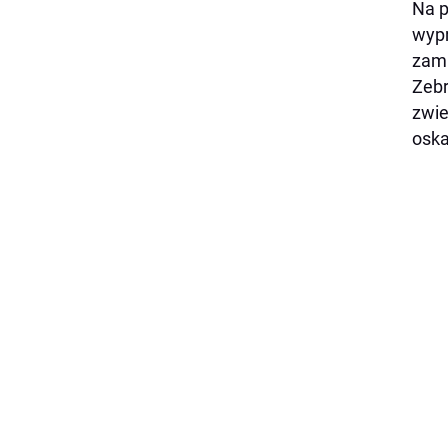
Na p
wypr
zamk
Zebr
zwie
oska