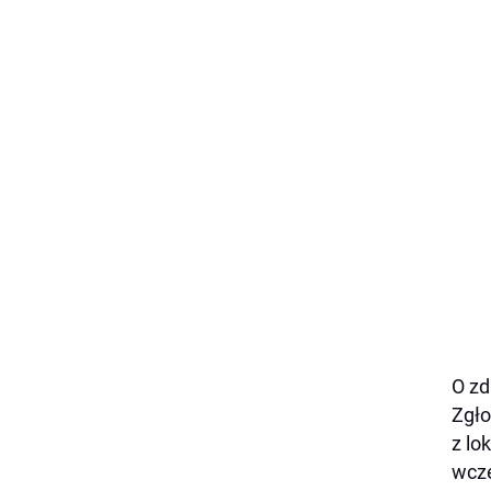
O zd
Zgło
z lo
wcze