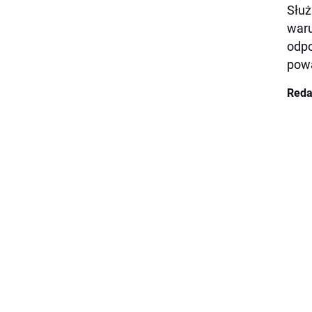
Służ
waru
odpo
pow
Reda