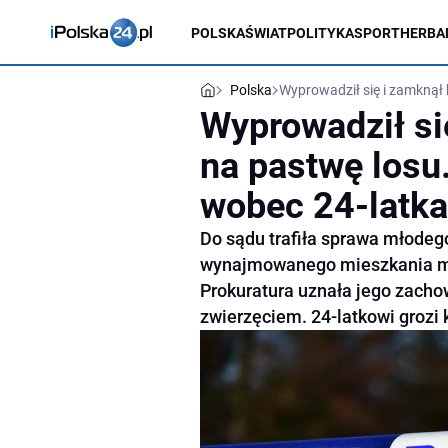
POLSKA
ŚWIAT
POLITYKA
SPORT
HERBA
Polska
Wyprowadził się i zamknął 
Wyprowadził si
na pastwę losu.
wobec 24-latka
Do sądu trafiła sprawa młodeg
wynajmowanego mieszkania mia
Prokuratura uznała jego zacho
zwierzęciem. 24-latkowi grozi k