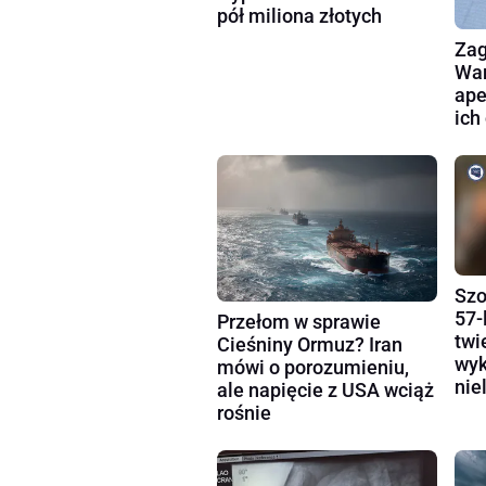
pół miliona złotych
Zag
War
ape
ich
Szo
57-
Przełom w sprawie
twi
Cieśniny Ormuz? Iran
wyk
mówi o porozumieniu,
nie
ale napięcie z USA wciąż
rośnie