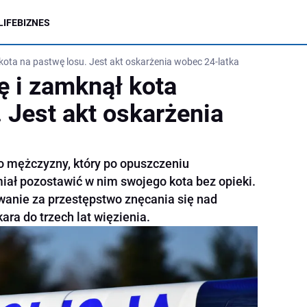
LIFE
BIZNES
kota na pastwę losu. Jest akt oskarżenia wobec 24-latka
ę i zamknął kota
 Jest akt oskarżenia
o mężczyzny, który po opuszczeniu
ł pozostawić w nim swojego kota bez opieki.
wanie za przestępstwo znęcania się nad
ara do trzech lat więzienia.