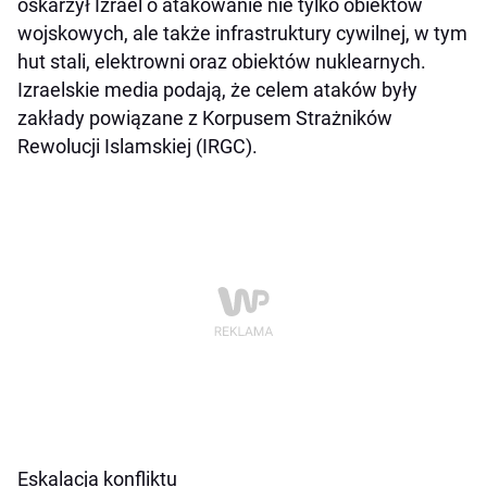
oskarżył Izrael o atakowanie nie tylko obiektów
wojskowych, ale także infrastruktury cywilnej, w tym
hut stali, elektrowni oraz obiektów nuklearnych.
Izraelskie media podają, że celem ataków były
zakłady powiązane z Korpusem Strażników
Rewolucji Islamskiej (IRGC).
Eskalacja konfliktu