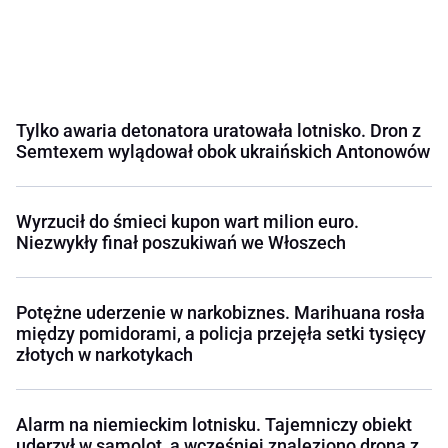
Tylko awaria detonatora uratowała lotnisko. Dron z
Semtexem wylądował obok ukraińskich Antonowów
Wyrzucił do śmieci kupon wart milion euro.
Niezwykły finał poszukiwań we Włoszech
Potężne uderzenie w narkobiznes. Marihuana rosła
między pomidorami, a policja przejęła setki tysięcy
złotych w narkotykach
Alarm na niemieckim lotnisku. Tajemniczy obiekt
uderzył w samolot, a wcześniej znaleziono drona z