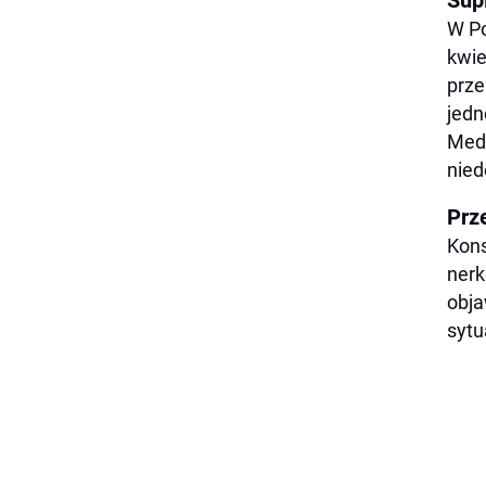
Sup
W Po
kwie
prze
jedn
Medo
nied
Prz
Kons
nerk
obja
sytu