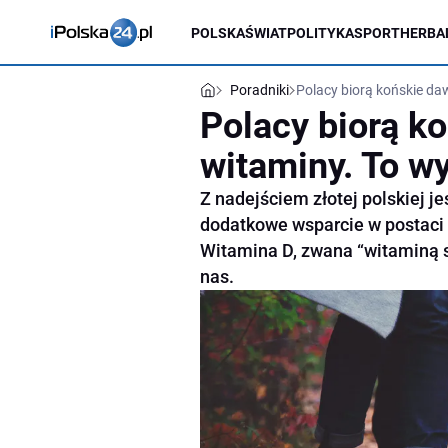
POLSKA
ŚWIAT
POLITYKA
SPORT
HERBA
Poradniki
Polacy biorą końskie da
Polacy biorą ko
witaminy. To w
Z nadejściem złotej polskiej je
dodatkowe wsparcie w postaci
Witamina D, zwana “witaminą sł
nas.