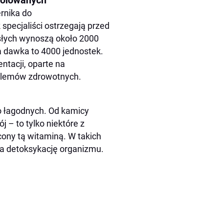
rolowanych
rnika do
specjaliści ostrzegają przed
słych wynoszą około 2000
a dawka to 4000 jednostek.
ntacji, oparte na
blemów zdrowotnych.
o łagodnych. Od kamicy
j – to tylko niektóre z
ony tą witaminą. W takich
na detoksykację organizmu.