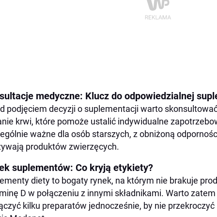
sultacje medyczne: Klucz do odpowiedzialnej supl
d podjęciem decyzji o suplementacji warto skonsultowa
nie krwi, które pomoże ustalić indywidualne zapotrzebo
ególnie ważne dla osób starszych, z obniżoną odpornością
ywają produktów zwierzęcych.
ek suplementów: Co kryją etykiety?
ementy diety to bogaty rynek, na którym nie brakuje pr
minę D w połączeniu z innymi składnikami. Warto zatem 
łączyć kilku preparatów jednocześnie, by nie przekroczy