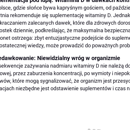
lementacja pod lupą: Witamina D w dawkach kont
lsce, gdzie słońce bywa kapryśnym gościem, od paździe
tnia rekomenduje się suplementację witaminy D. Jednak 
kraczaniem zalecanych dawek, które dla zdrowych doro
ostek dziennie, podkreślając, że maksymalna bezpieczn
net ostrzega: zbyt entuzjastyczne podejście do supleme
ostatecznej wiedzy, może prowadzić do poważnych pro
edawkowanie: Niewidzialny wróg w organizmie
ekwencje zażywania nadmiaru witaminy D nie należą d
owej, przez zaburzenia koncentracji, po wymioty i niepokó
wów, które mogą sygnalizować, że organizm jest przesyc
acjach niezbędne jest odstawienie suplementów i czas 