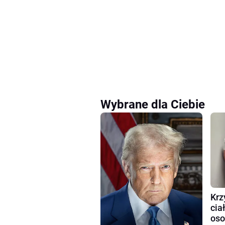
Wybrane dla Ciebie
Krz
cia
oso