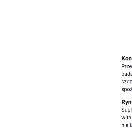
Kon
Prze
bada
szcz
spoż
Ryn
Supl
wita
nie 