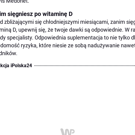
is Medonet.
im sięgniesz po witaminę D
d zbliżającymi się chłodniejszymi miesiącami, zanim si
miną D, upewnij się, że twoje dawki są odpowiednie. W ra
dy specjalisty. Odpowiednia suplementacja to nie tylko d
domość ryzyka, które niesie ze sobą nadużywanie nawet
dników.
kcja iPolska24