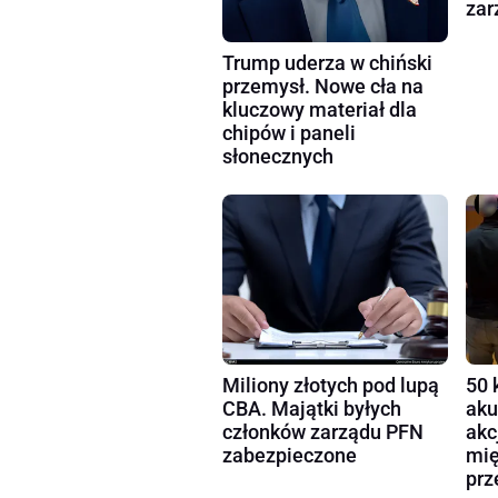
zar
Trump uderza w chiński
przemysł. Nowe cła na
kluczowy materiał dla
chipów i paneli
słonecznych
Miliony złotych pod lupą
50 
CBA. Majątki byłych
aku
członków zarządu PFN
akc
zabezpieczone
mię
prz