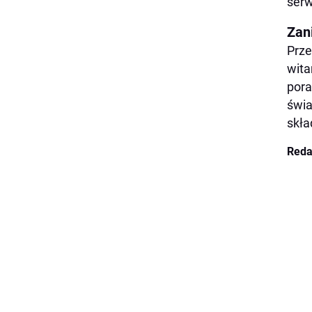
serw
Zan
Prze
wita
pora
świa
skła
Reda