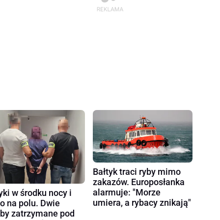
Bałtyk traci ryby mimo
zakazów. Europosłanka
alarmuje: "Morze
yki w środku nocy i
umiera, a rybacy znikają"
ło na polu. Dwie
by zatrzymane pod