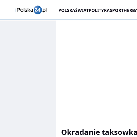
POLSKA
ŚWIAT
POLITYKA
SPORT
HERBA
okradanie taksowk