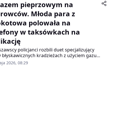
gazem pieprzowym na
erowców. Młoda para z
kotowa polowała na
lefony w taksówkach na
likację
zawscy policjanci rozbili duet specjalizujący
w błyskawicznych kradzieżach z użyciem gazu
władniającego. Ofiarami 21-latka i 20-latki
aja 2026, 08:29
li głównie kierowcy świadczący usługi
wozowe przez popularne aplikacje mobilne.