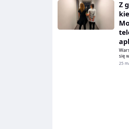
Z 
ki
Mo
te
ap
Wars
się 
obez
25 m
pada
prze