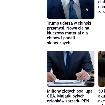
cia
oso
zar
Trump uderza w chiński
przemysł. Nowe cła na
kluczowy materiał dla
chipów i paneli
słonecznych
Miliony złotych pod lupą
50 
CBA. Majątki byłych
aku
członków zarządu PFN
akc