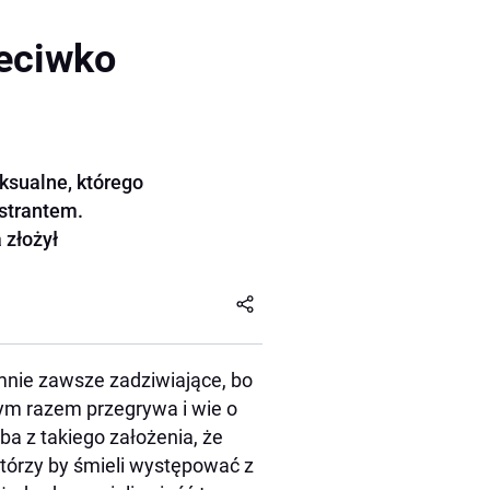
zeciwko
ksualne, którego
istrantem.
 złożył
 mnie zawsze zadziwiające, bo
dym razem przegrywa i wie o
a z takiego założenia, że
tórzy by śmieli występować z