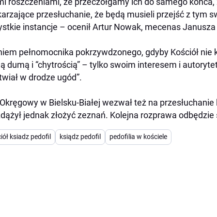
mi roszczeniami, że przeczołgamy ich do samego końca, 
arzające przesłuchanie, że będą musieli przejść z tym 
stkie instancje – ocenił Artur Nowak, mecenas Janusza
iem pełnomocnika pokrzywdzonego, gdyby Kościół nie kie
ą dumą i “chytrością” – tylko swoim interesem i autoryte
twiał w drodze ugód”.
Okręgowy w Bielsku-Białej wezwał też na przesłuchanie
zdążył jednak złożyć zeznań. Kolejna rozprawa odbędzie s
iół ksiadz pedofil
ksiądz pedofil
pedofilia w kościele