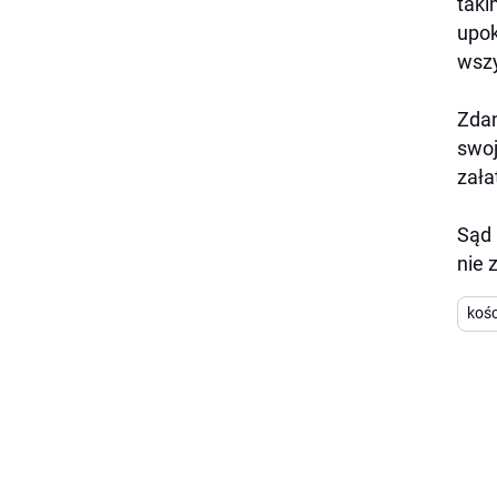
taki
upok
wszy
Zdan
swoj
zała
Sąd 
nie 
kośc