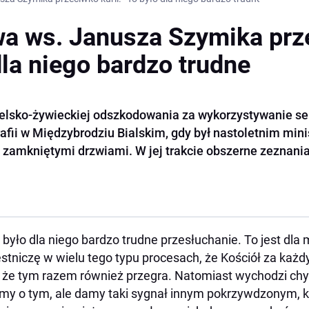
wa ws. Janusza Szymika pr
 dla niego bardzo trudne
ielsko-żywieckiej odszkodowania za wykorzystywanie se
afii w Międzybrodziu Bialskim, gdy był nastoletnim min
 zamkniętymi drzwiami. W jej trakcie obszerne zeznania
 było dla niego bardzo trudne przesłuchanie. To jest dla
stniczę w wielu tego typu procesach, że Kościół za każ
 że tym razem również przegra. Natomiast wychodzi chyb
my o tym, ale damy taki sygnał innym pokrzywdzonym, k