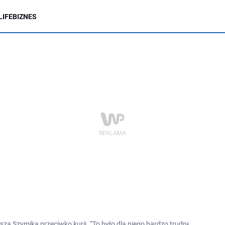
LIFE
BIZNES
za Szymika przeciwko kurii. “To było dla niego bardzo trudne przesłuch