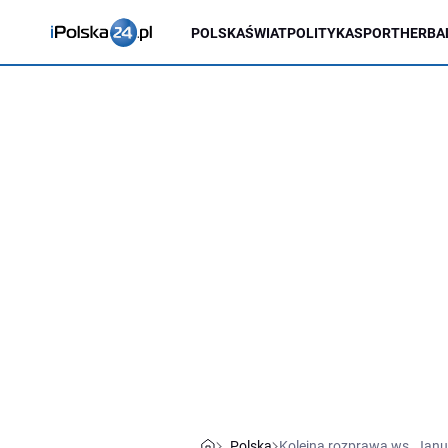
POLSKA
ŚWIAT
POLITYKA
SPORT
HERBA
Polska
Kolejna rozprawa ws. Janus