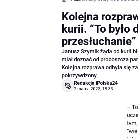
Kolejna rozpra
kurii. “To było
przesłuchanie”
Janusz Szymik żąda od kurii b
miał doznać od proboszcza par
Kolejna rozprawa odbyła się za
pokrzywdzony.
Redakcja iPolska24
2 marca 2023, 18:33
– To
ucze
tym,
“wie