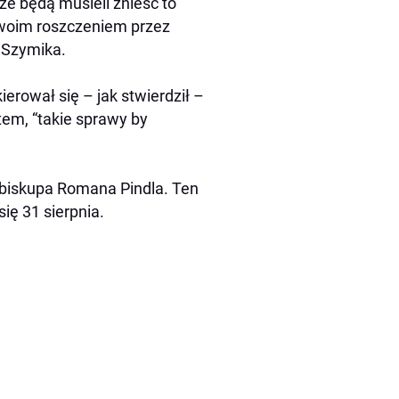
że będą musieli znieść to
swoim roszczeniem przez
 Szymika.
rował się – jak stwierdził –
tem, “takie sprawy by
 biskupa Romana Pindla. Ten
ię 31 sierpnia.