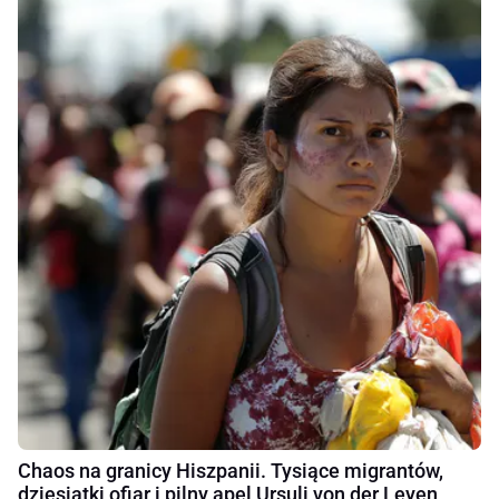
Chaos na granicy Hiszpanii. Tysiące migrantów,
dziesiątki ofiar i pilny apel Ursuli von der Leyen