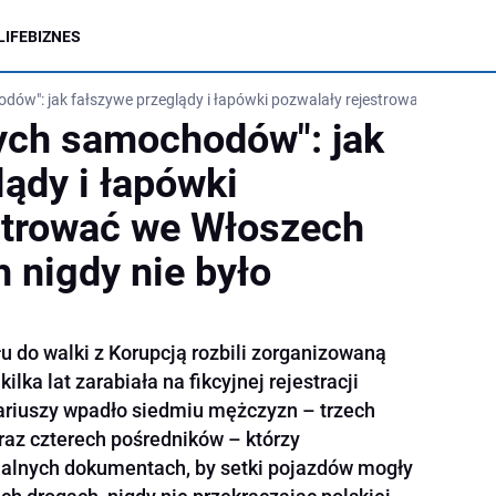
LIFE
BIZNES
ów": jak fałszywe przeglądy i łapówki pozwalały rejestrować we Włosze
ych samochodów": jak
lądy i łapówki
strować we Włoszech
h nigdy nie było
u do walki z Korupcją rozbili zorganizowaną
ilka lat zarabiała na fikcyjnej rejestracji
riuszy wpadło siedmiu mężczyzn – trzech
z czterech pośredników – którzy
jalnych dokumentach, by setki pojazdów mogły