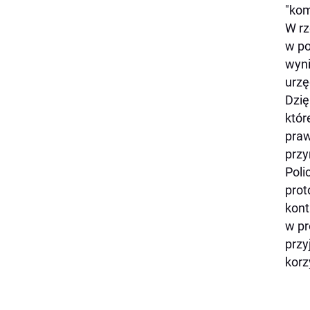
"kom
W rz
w po
wyni
urzę
Dzię
któr
praw
przy
Poli
prot
kont
w pr
przy
korz