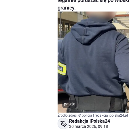
legalnie poruszać się po włosk
granicy.
policja
Źródło zdjęć: © policja | redakcja ipolska24.pl
Redakcja iPolska24
30 marca 2026, 09:18