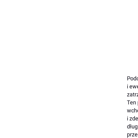
Podc
i ew
zatr
Ten 
wcho
i zd
dług
prze