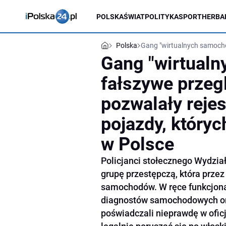
POLSKA
ŚWIAT
POLITYKA
SPORT
HERBA
Polska
Gang "wirtualnych samochod
Gang "wirtualn
fałszywe przeg
pozwalały reje
pojazdy, któryc
w Polsce
Policjanci stołecznego Wydział
grupę przestępczą, która przez k
samochodów. W ręce funkcjona
diagnostów samochodowych ora
poświadczali nieprawdę w ofic