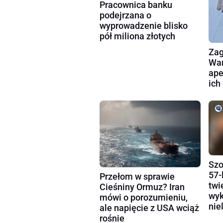
Pracownica banku
podejrzana o
wyprowadzenie blisko
pół miliona złotych
Zag
War
ape
ich
Szo
57-
Przełom w sprawie
twi
Cieśniny Ormuz? Iran
wyk
mówi o porozumieniu,
nie
ale napięcie z USA wciąż
rośnie