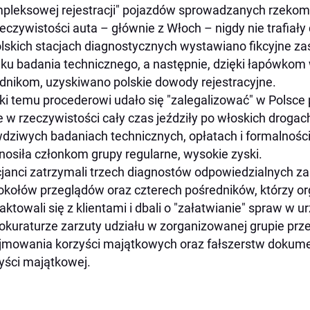
pleksowej rejestracji" pojazdów sprowadzanych rzekomo
eczywistości auta – głównie z Włoch – nigdy nie trafiały
lskich stacjach diagnostycznych wystawiano fikcyjne 
ku badania technicznego, a następnie, dzięki łapówk
dnikom, uzyskiwano polskie dowody rejestracyjne.
ki temu procederowi udało się "zalegalizować" w Pols
e w rzeczywistości cały czas jeździły po włoskich drogac
dziwych badaniach technicznych, opłatach i formalności
nosiła członkom grupy regularne, wysokie zyski.
cjanci zatrzymali trzech diagnostów odpowiedzialnych 
okołów przeglądów oraz czterech pośredników, którzy or
aktowali się z klientami i dbali o "załatwianie" spraw w 
okuraturze zarzuty udziału w zorganizowanej grupie prz
jmowania korzyści majątkowych oraz fałszerstw dokume
yści majątkowej.