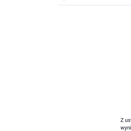
Z us
wyni