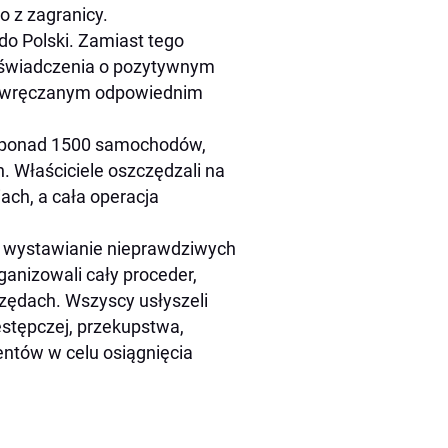
 z zagranicy.
 do Polski. Zamiast tego
zaświadczenia o pozytywnym
om wręczanym odpowiednim
ce ponad 1500 samochodów,
h. Właściciele oszczędzali na
ach, a cała operacja
za wystawianie nieprawdziwych
ganizowali cały proceder,
urzędach. Wszyscy usłyszeli
estępczej, przekupstwa,
ntów w celu osiągnięcia