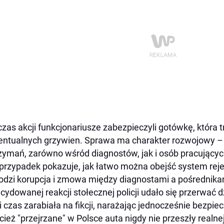
zas akcji funkcjonariusze zabezpieczyli gotówkę, która tr
entualnych grzywien. Sprawa ma charakter rozwojowy – p
zymań, zarówno wśród diagnostów, jak i osób pracujących
przypadek pokazuje, jak łatwo można obejść system reje
dzi korupcja i zmowa między diagnostami a pośrednikami
ecydowanej reakcji stołecznej policji udało się przerwać d
i czas zarabiała na fikcji, narażając jednocześnie bezp
cież "przejrzane" w Polsce auta nigdy nie przeszły realnej