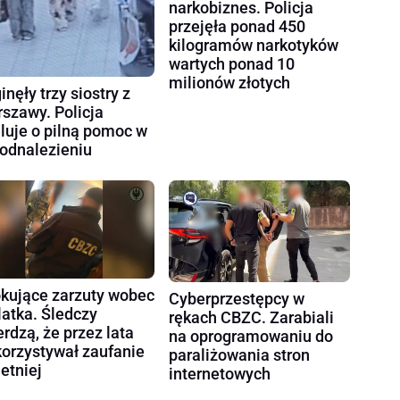
narkobiznes. Policja
przejęła ponad 450
kilogramów narkotyków
wartych ponad 10
milionów złotych
inęły trzy siostry z
szawy. Policja
luje o pilną pomoc w
 odnalezieniu
kujące zarzuty wobec
Cyberprzestępcy w
latka. Śledczy
rękach CBZC. Zarabiali
erdzą, że przez lata
na oprogramowaniu do
orzystywał zaufanie
paraliżowania stron
letniej
internetowych