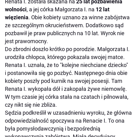
Renata I. została skazana na
25 lat pozbawienia
wolności
, a jej córka Małgorzata I. na
12 lat
więzienia
. Obie kobiety uznano za winne zabójstwa
ze szczególnym okrucieństwem. Dodatkowo sąd
pozbawił je praw publicznych na 10 lat. Wyrok nie
jest prawomocny.
Do zbrodni doszło krótko po porodzie. Małgorzata I.
urodziła chłopca, którego pokazała swojej matce.
Renata I. uznała, że to "kolejne niechciane dziecko"
i postanowiła się go pozbyć. Następnego dnia obie
kobiety poszły pod kurnik na swojej posesji. Tam
Renata I. wykopała dół i zakopała żywe niemowlę.
W tym czasie jej córka stała na czatach i pilnowała,
czy nikt się nie zbliża.
Sędzia podkreślił w uzasadnieniu wyroku, że główna
odpowiedzialność spoczywa na Renacie I. To ona
była pomysłodawczynią i bezpośrednią
wykonawczynią zabójstwa. Miała decydujący