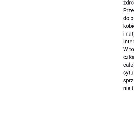
zdro
Prze
do p
kobi
i na
Inte
W to
czło
całe
sytu
sprz
nie 