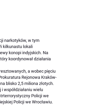
ucji narkotyków, w tym
kilkunastu lokali
ewy konopi indyjskich. Na
który koordynował działania
resztowanych, a wobec pięciu
Prokuratura Rejonowa Kraków-
 blisko 2,5 miliona złotych.
 i współdziałaniu wielu
rterrorystyczny Policji we
jskiej Policji we Wrocławiu.