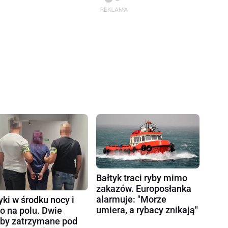
Bałtyk traci ryby mimo
zakazów. Europosłanka
alarmuje: "Morze
yki w środku nocy i
umiera, a rybacy znikają"
ło na polu. Dwie
by zatrzymane pod