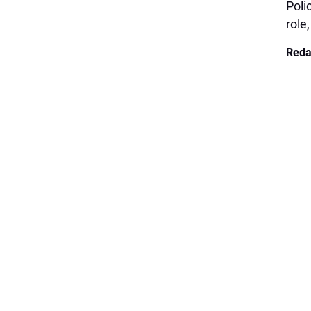
Poli
role
Reda