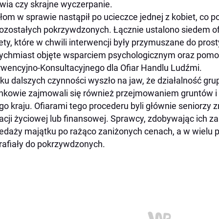
wia czy skrajne wyczerpanie.
łom w sprawie nastąpił po ucieczce jednej z kobiet, co p
ozostałych pokrzywdzonych. Łącznie ustalono siedem of
ety, które w chwili interwencji były przymuszane do prost
tychmiast objęte wsparciem psychologicznym oraz pom
rwencyjno-Konsultacyjnego dla Ofiar Handlu Ludźmi.
ku dalszych czynności wyszło na jaw, że działalność grup
nkowie zajmowali się również przejmowaniem gruntów i 
go kraju. Ofiarami tego procederu byli głównie seniorzy z
acji życiowej lub finansowej. Sprawcy, zdobywając ich z
edaży majątku po rażąco zaniżonych cenach, a w wielu 
trafiały do pokrzywdzonych.