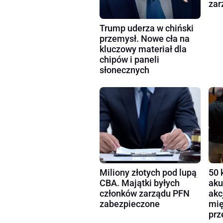
zar
Trump uderza w chiński
przemysł. Nowe cła na
kluczowy materiał dla
chipów i paneli
słonecznych
Miliony złotych pod lupą
50 
CBA. Majątki byłych
aku
członków zarządu PFN
akc
zabezpieczone
mię
prz