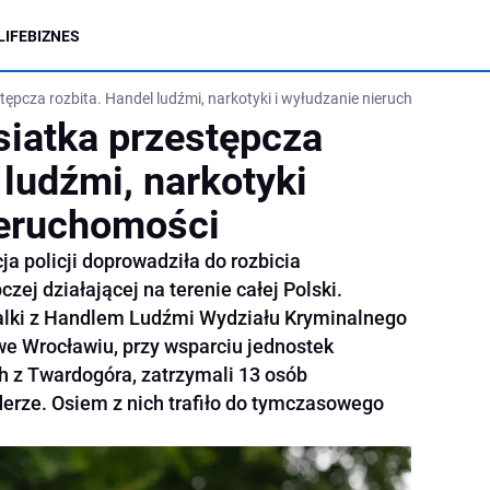
LIFE
BIZNES
ępcza rozbita. Handel ludźmi, narkotyki i wyłudzanie nieruchomości
iatka przestępcza
 ludźmi, narkotyki
ieruchomości
ja policji doprowadziła do rozbicia
zej działającej na terenie całej Polski.
alki z Handlem Ludźmi Wydziału Kryminalnego
e Wrocławiu, przy wsparciu jednostek
h z Twardogóra, zatrzymali 13 osób
derze. Osiem z nich trafiło do tymczasowego