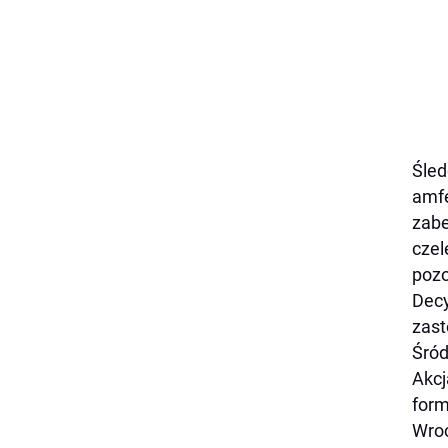
Śled
amfe
zabe
czel
pozo
Decy
zast
Śród
Akcj
form
Wroc