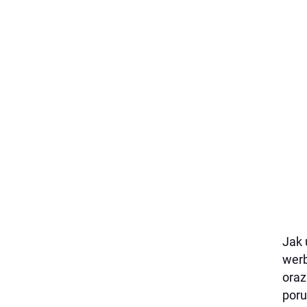
Jak 
werb
oraz
poru