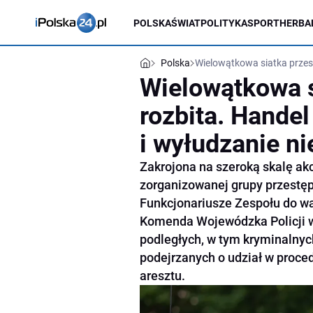
POLSKA
ŚWIAT
POLITYKA
SPORT
HERBA
Polska
Wielowątkowa siatka przest
Wielowątkowa s
rozbita. Handel
i wyłudzanie n
Zakrojona na szeroką skalę akc
zorganizowanej grupy przestępc
Funkcjonariusze Zespołu do w
Komenda Wojewódzka Policji w
podległych, w tym kryminalnyc
podejrzanych o udział w proce
aresztu.