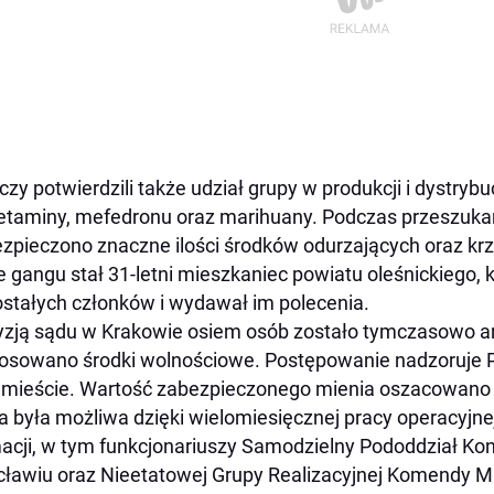
czy potwierdzili także udział grupy w produkcji i dystryb
taminy, mefedronu oraz marihuany. Podczas przeszukań 
zpieczono znaczne ilości środków odurzających oraz krz
e gangu stał 31-letni mieszkaniec powiatu oleśnickiego, 
stałych członków i wydawał im polecenia.
zją sądu w Krakowie osiem osób zostało tymczasowo a
osowano środki wolnościowe. Postępowanie nadzoruje 
mieście. Wartość zabezpieczonego mienia oszacowano na
a była możliwa dzięki wielomiesięcznej pracy operacyjnej
acji, w tym funkcjonariuszy Samodzielny Pododdział Kont
ławiu oraz Nieetatowej Grupy Realizacyjnej Komendy Mie