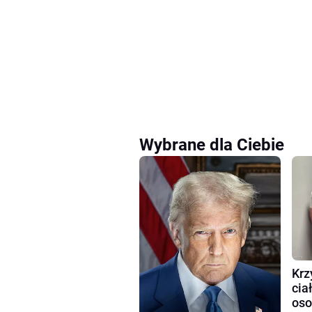
Wybrane dla Ciebie
Krz
cia
oso