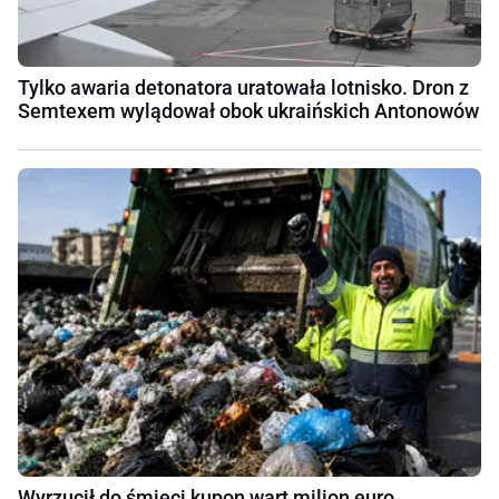
Tylko awaria detonatora uratowała lotnisko. Dron z
Semtexem wylądował obok ukraińskich Antonowów
Wyrzucił do śmieci kupon wart milion euro.