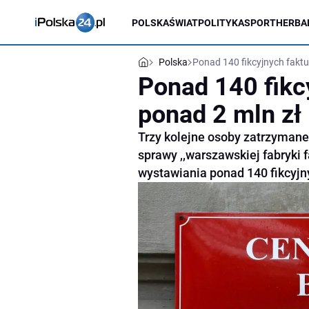
POLSKA
ŚWIAT
POLITYKA
SPORT
HERBA
Polska
Ponad 140 fikcyjnych fakt
Ponad 140 fikc
ponad 2 mln zł
Trzy kolejne osoby zatrzymane
sprawy ,,warszawskiej fabryki 
wystawiania ponad 140 fikcyjny