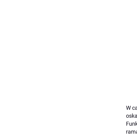
W ca
oska
Funk
rama