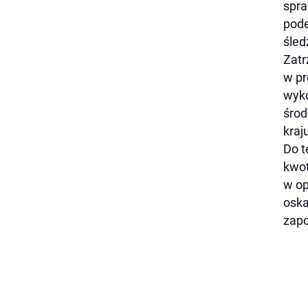
spra
pode
śled
Zatr
w pr
wyko
środ
kraj
Do t
kwot
w op
oska
zapo