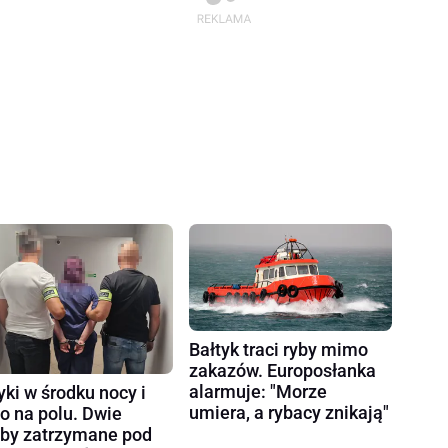
Bałtyk traci ryby mimo
zakazów. Europosłanka
alarmuje: "Morze
yki w środku nocy i
umiera, a rybacy znikają"
ło na polu. Dwie
by zatrzymane pod