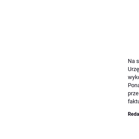
Na s
Urzę
wyko
Pona
prze
fakt
Reda