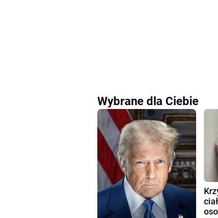
Wybrane dla Ciebie
Krz
cia
oso