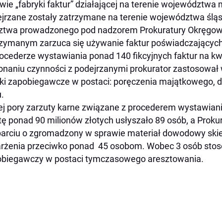
wie „fabryki faktur” działającej na terenie województw
jrzane zostały zatrzymane na terenie województwa ślą
ztwa prowadzonego pod nadzorem Prokuratury Okręgow
zymanym zarzuca się używanie faktur poświadczających
ocederze wystawiania ponad 140 fikcyjnych faktur na kw
naniu czynności z podejrzanymi prokurator zastosował 
ki zapobiegawcze w postaci: poręczenia majątkowego, d
u.
ej pory zarzuty karne związane z procederem wystawiania
ę ponad 90 milionów złotych usłyszało 89 osób, a Pro
arciu o zgromadzony w sprawie materiał dowodowy ski
rżenia przeciwko ponad 45 osobom. Wobec 3 osób stos
biegawczy w postaci tymczasowego aresztowania.