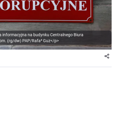
a informacyjna na budynku Centralnego Biura
bm. (rg/dw) PAP/Rafa³ Guz</p>