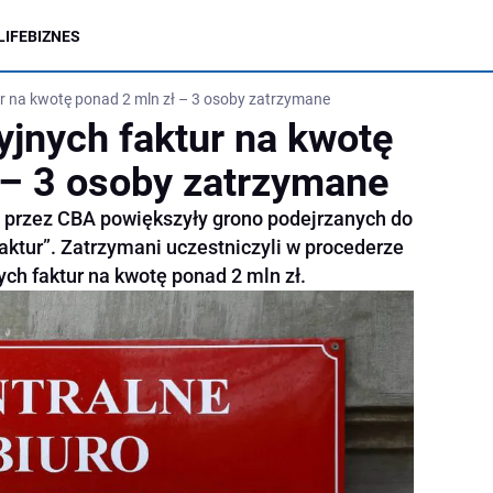
LIFE
BIZNES
ur na kwotę ponad 2 mln zł – 3 osoby zatrzymane
yjnych faktur na kwotę
 – 3 osoby zatrzymane
 przez CBA powiększyły grono podejrzanych do
faktur”. Zatrzymani uczestniczyli w procederze
ch faktur na kwotę ponad 2 mln zł.