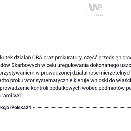
kutek działań CBA oraz prokuratury, część przedsiębiorc
dów Skarbowych w celu uregulowania dokonanego uszcz
rzystywaniem w prowadzonej działalności nierzetelnych
dto prokurator systematycznie kieruje wnioski do właś
prowadzenie kontroli podatkowych wobec podmiotów pos
urami VAT.
kcja iPolska24