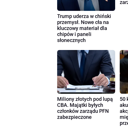
zar
Trump uderza w chiński
przemysł. Nowe cła na
kluczowy materiał dla
chipów i paneli
słonecznych
Miliony złotych pod lupą
50 
CBA. Majątki byłych
aku
członków zarządu PFN
akc
zabezpieczone
mię
prz