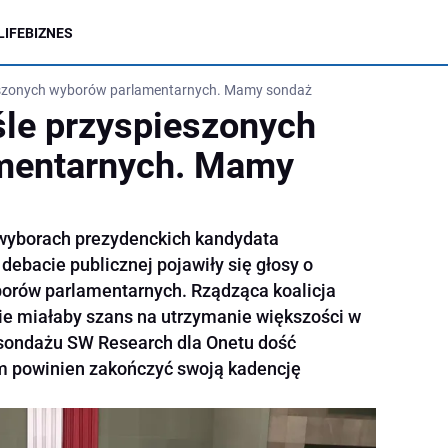
LIFE
BIZNES
eszonych wyborów parlamentarnych. Mamy sondaż
le przyspieszonych
mentarnych. Mamy
wyborach prezydenckich kandydata
debacie publicznej pojawiły się głosy o
borów parlamentarnych. Rządząca koalicja
ie miałaby szans na utrzymanie większości w
sondażu SW Research dla Onetu dość
jm powinien zakończyć swoją kadencję