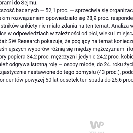
orami do Sejmu.
szość badanych — 52,1 proc. — sprzeciwia się organizac
akim rozwiązaniem opowiedziało się 28,9 proc. responde
stników ankiety nie miało zdania na ten temat. Analiza
ice w odpowiedziach w zależności od płci, wieku i miejs
aż SW Research pokazuje, że poglądy na temat koniecz
śniejszych wyborów różnią się między mężczyznami i k
ry popiera 34,2 proc. mężczyzn i jedynie 24,2 proc. kob
ież odgrywa istotną rolę — osoby młode, do 24. roku życi
zjastycznie nastawione do tego pomysłu (43 proc.), pod
ondentów powyżej 50 lat odsetek ten spada do 25,6 proc