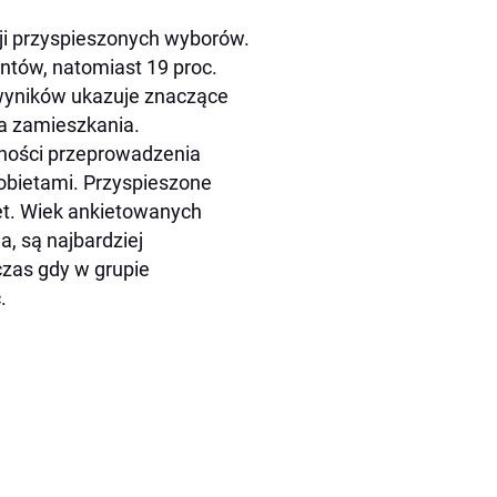
ji przyspieszonych wyborów.
ntów, natomiast 19 proc.
 wyników ukazuje znaczące
ca zamieszkania.
ności przeprowadzenia
obietami. Przyspieszone
iet. Wiek ankietowanych
a, są najbardziej
czas gdy w grupie
.