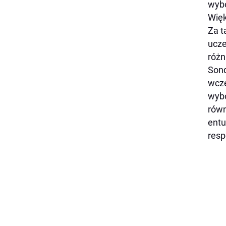
wyb
Więk
Za t
ucze
różn
Sond
wcze
wybo
równ
entu
resp