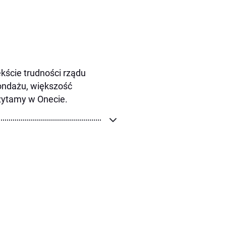
kście trudności rządu
sondażu, większość
czytamy w Onecie.