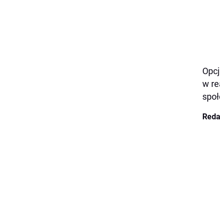
Opcj
w re
społ
Reda