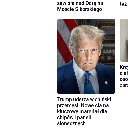
zawisła nad Odrą na
też
Moście Sikorskiego
Krz
cia
oso
zar
Trump uderza w chiński
przemysł. Nowe cła na
kluczowy materiał dla
chipów i paneli
słonecznych