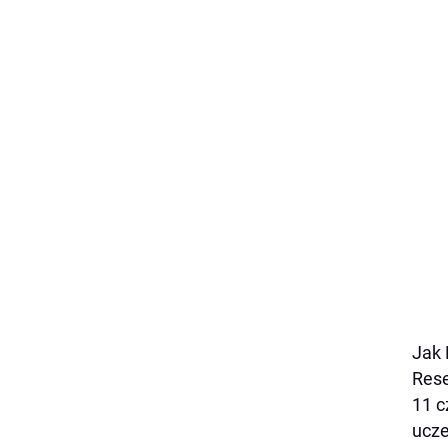
Jak 
Rese
11 c
ucze