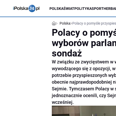
POLSKA
ŚWIAT
POLITYKA
SPORT
HERBA
Polska
Polacy o pomyśle przyspi
Polacy o pomyś
wyborów parla
sondaż
W związku ze zwycięstwem w 
wywodzącego się z opozycji, w 
potrzebie przyspieszonych wy
obecnie najprawdopodobniej n
Sejmie. Tymczasem Polacy w 
jednoznacznie ocenili, czy Se
wcześniej.