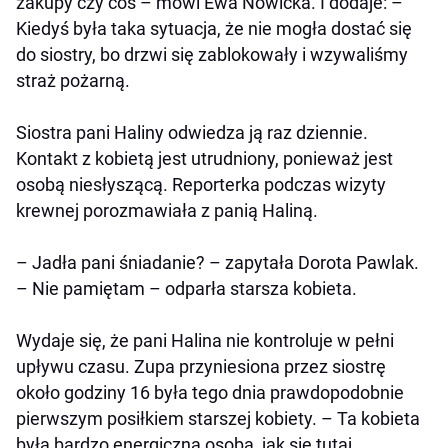
zakupy czy coś – mówi Ewa Nowicka. I dodaje: –
Kiedyś była taka sytuacja, że nie mogła dostać się
do siostry, bo drzwi się zablokowały i wzywaliśmy
straż pożarną.
Siostra pani Haliny odwiedza ją raz dziennie.
Kontakt z kobietą jest utrudniony, ponieważ jest
osobą niesłyszącą. Reporterka podczas wizyty
krewnej porozmawiała z panią Haliną.
– Jadła pani śniadanie? – zapytała Dorota Pawlak.
– Nie pamiętam – odparła starsza kobieta.
Wydaje się, że pani Halina nie kontroluje w pełni
upływu czasu. Zupa przyniesiona przez siostrę
około godziny 16 była tego dnia prawdopodobnie
pierwszym posiłkiem starszej kobiety. – Ta kobieta
była bardzo energiczną osobą, jak się tutaj