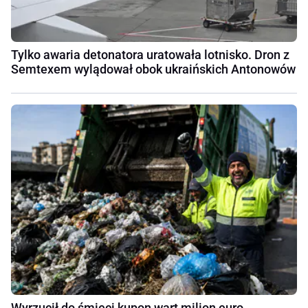
Tylko awaria detonatora uratowała lotnisko. Dron z
Semtexem wylądował obok ukraińskich Antonowów
Wyrzucił do śmieci kupon wart milion euro.