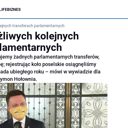
LIFE
BIZNES
ejnych transferach parlamentarnych
liwych kolejnych
rlamentarnych
ujemy żadnych parlamentarnych transferów,
; rejestrując koło poselskie osiągnęliśmy
pada ubiegłego roku – mówi w wywiadzie dla
Szymon Hołownia.