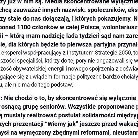
rzy już w nim są. Media skoncentrowane wyłącznie
 chcą zauważać innych nazwisk: społeczników, e
rzy stale do nas dołączają, i których pokazujemy. 
ponad 1100 członków w całej Polsce, wolontariuszy
ii – którą mam nadzieję lada tydzień sąd nam zarej
ie, dla których będzie to pierwsza partyjna przyna
 eksperci współpracujący z Instytutem Strategie 2050, t
szości specjaliści, którzy do tej pory nie angażowali się
żość obywatelskiej energii i nowego spojrzenia z dośw
ające się z uwiądem formacje polityczne bardzo chciał
u, ale nie ma do tego podstaw.
.: Nie chodzi o to, by skoncentrować się wyłącznie
 rosnącą grupę seniorów. Wszystkie proponowane 
ą musiały realizować postulat solidarności międz
zych prezentacji “Wiemy jak” jeszcze przed waka
ysł na wymęczony zbędnymi reformami, nieustan