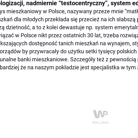
ologizacji, nadmiernie “testocentryczny”, system e
ys mieszkaniowy w Polsce, nazywany przeze mnie “matk
zkań dla młodych przekłada się przecież na ich słabszą 
zą dzietność, a to z kolei dewastuje np. system emerytaln
iązać w Polsce nikt przez ostatnich 30 lat, trzeba rozwią
kszających dostępność tanich mieszkań na wynajem, st
rządów by przywracały do użytku setki tysięcy polskich
nalne banki mieszkaniowe. Szczegóły też z pewnością
bardziej że na naszym pokładzie jest specjalistka w tym z