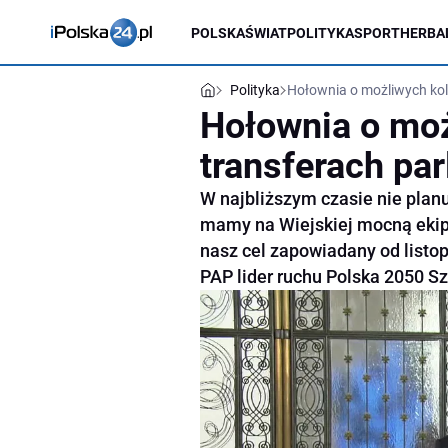
POLSKA
ŚWIAT
POLITYKA
SPORT
HERBA
Polityka
Hołownia o możliwych kol
Hołownia o moż
transferach pa
W najbliższym czasie nie plan
mamy na Wiejskiej mocną ekipę
nasz cel zapowiadany od listo
PAP lider ruchu Polska 2050 