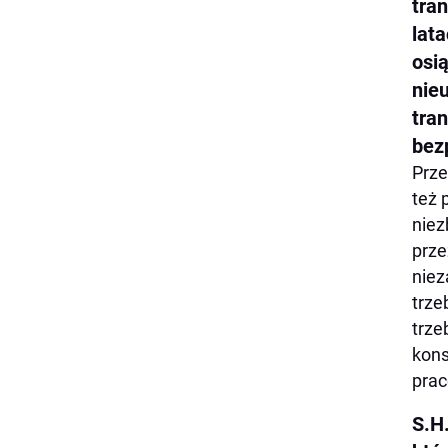
tra
lat
osi
nie
tra
bez
Prze
też 
niez
prze
niez
trze
trze
kons
prac
S.H.