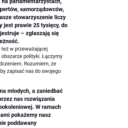
 na parlamentarzystach,
kspertów, samorządowców,
Nasze stowarzyszenie liczy
 jest prawie 25 tysięcy, do
estruje – zgłaszają się
leżność.
o też w przeważającej
 w obszarze polityki. Łączymy
iadczeniem. Rozumiem, że
yby zapisać nas do swojego
 na młodych, a zaniedbać
przez nas rozwiązania
ypokoleniowej. W ramach
cjami pokażemy nasz
nie poddawany