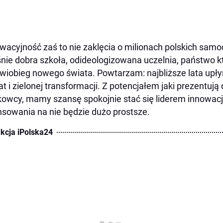
wacyjność zaś to nie zaklęcia o milionach polskich sam
nie dobra szkoła, odideologizowana uczelnia, państwo kt
rwiobieg nowego świata. Powtarzam: najbliższe lata upł
at i zielonej transformacji. Z potencjałem jaki prezentują 
owcy, mamy szansę spokojnie stać się liderem innowacji
nsowania na nie będzie dużo prostsze.
kcja iPolska24