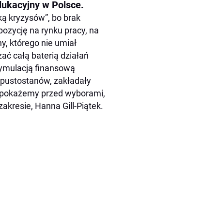
dukacyjny w Polsce.
ą kryzysów”, bo brak
pozycję na rynku pracy, na
y, którego nie umiał
zać całą baterią działań
ymulacją finansową
 pustostanów, zakładały
 pokażemy przed wyborami,
akresie, Hanna Gill-Piątek.