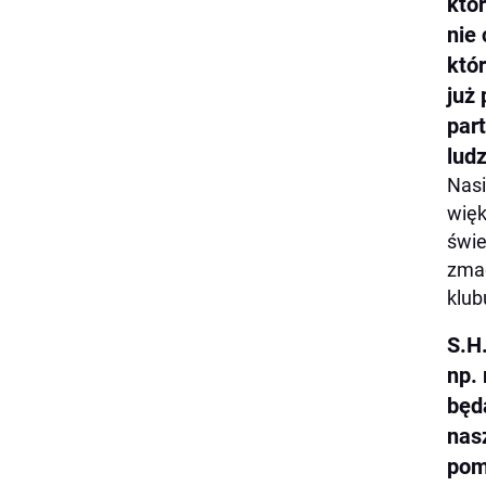
któ
nie
któ
już 
part
ludz
Nasi
więk
świe
zmag
klub
S.H
np.
będ
nas
pom