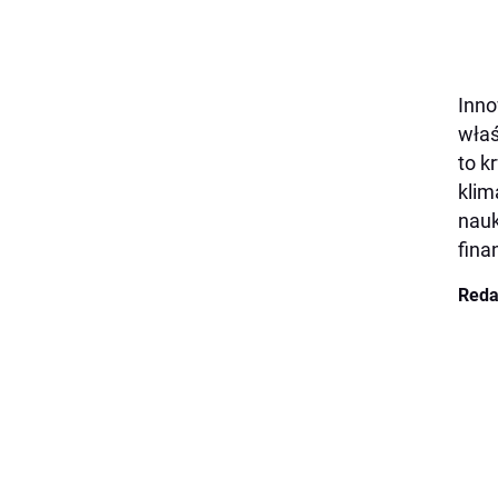
Inno
właś
to k
klim
nauk
fina
Reda