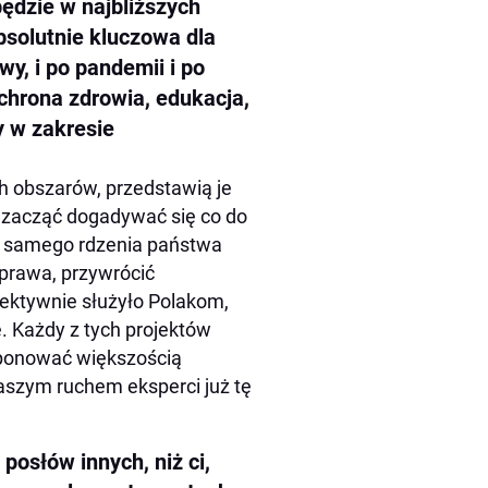
ędzie w najbliższych
bsolutnie kluczowa dla
y, i po pandemii i po
chrona zdrowia, edukacja,
y w zakresie
 obszarów, przedstawią je
y zacząć dogadywać się co do
i samego rdzenia państwa
 prawa, przywrócić
fektywnie służyło Polakom,
e. Każdy z tych projektów
ponować większością
 naszym ruchem eksperci już tę
posłów innych, niż ci,