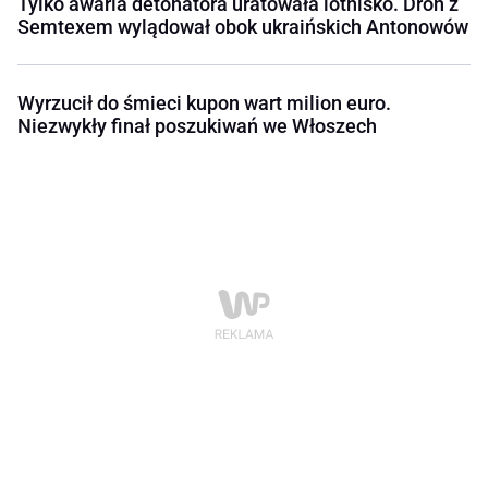
Tylko awaria detonatora uratowała lotnisko. Dron z
Semtexem wylądował obok ukraińskich Antonowów
Wyrzucił do śmieci kupon wart milion euro.
Niezwykły finał poszukiwań we Włoszech