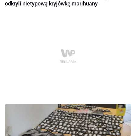
odkryli nietypową kryjówkę marihuany