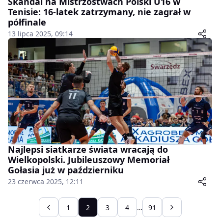
Skandal na Mistrzostwach Polski U16 w
Tenisie: 16-latek zatrzymany, nie zagrał w
półfinale
13 lipca 2025, 09:14
Najlepsi siatkarze świata wracają do
Wielkopolski. Jubileuszowy Memoriał
Gołasia już w październiku
23 czerwca 2025, 12:11
1
2
3
4
…
91