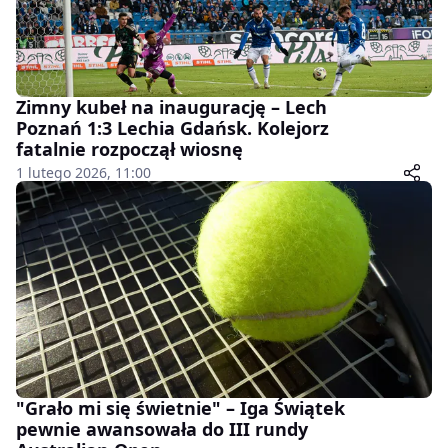
Zimny kubeł na inaugurację – Lech
Poznań 1:3 Lechia Gdańsk. Kolejorz
fatalnie rozpoczął wiosnę
1 lutego 2026, 11:00
"Grało mi się świetnie" – Iga Świątek
pewnie awansowała do III rundy