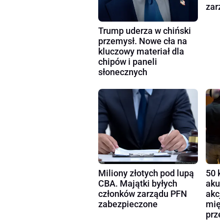
zar
Trump uderza w chiński
przemysł. Nowe cła na
kluczowy materiał dla
chipów i paneli
słonecznych
Miliony złotych pod lupą
50 
CBA. Majątki byłych
aku
członków zarządu PFN
akc
zabezpieczone
mię
prz