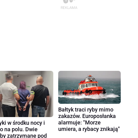
Bałtyk traci ryby mimo
zakazów. Europosłanka
alarmuje: "Morze
yki w środku nocy i
umiera, a rybacy znikają"
ło na polu. Dwie
by zatrzymane pod