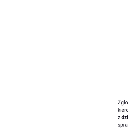
Zgło
kier
z
dz
spra