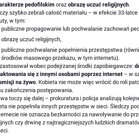
arakterze pedofilskim
oraz
obrazę uczuć religijnych
.
czy szybko zebrali całość materiału – w efekcie 33-lat
uty, w tym:
publiczne propagowanie lub pochwalanie zachowań pedo
obrazę uczuć religijnych,
publiczne pochwalanie popełnienia przestępstwa (rów
środków masowego przekazu, w tym internetu).
zastosował wobec podejrzanej środki zapobiegawcze:
d
aktowania się z innymi osobami poprzez internet
– w s
smisji na żywo
. Kobieta nie może więc wrócić do roli pa
u zakończenia postępowania.
wa toczy się dalej – prokuratura i policja analizują kolej
eta nie popełniła innych przestępstw w sieci. Śledczy po
ternecie nie oznacza bezkarności za nawoływanie do pr
gijnych czy drwinę z najtragiczniejszych ludzkich drama
ieci.