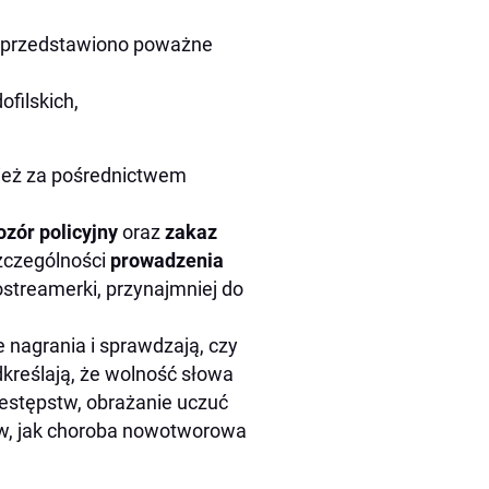
ce przedstawiono poważne
filskich,
nież za pośrednictwem
ozór policyjny
oraz
zakaz
zczególności
prowadzenia
tostreamerki, przynajmniej do
ne nagrania i sprawdzają, czy
dkreślają, że wolność słowa
zestępstw, obrażanie uczuć
tów, jak choroba nowotworowa