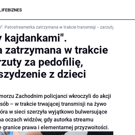
LIFE
BIZNES
. Patostreamerka zatrzymana w trakcie transmisji – zarzuty za pedofilię,
y kajdankami".
 zatrzymana w trakcie
zuty za pedofilię,
szydzenie z dzieci
orzu Zachodnim policjanci wkroczyli do akcji
ób – w trakcie trwającej transmisji na żywo
która w sieci szerzyła wyjątkowo bulwersujące
 na oczach widzów, gdy autorka streamu
e granice prawa i elementarnej przyzwoitości.