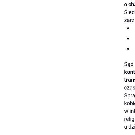
o ch
Śled
zarz
Sąd 
kont
tran
czas
Spra
kobi
w in
reli
u dz