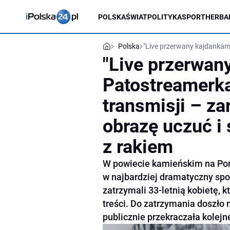
POLSKA
ŚWIAT
POLITYKA
SPORT
HERBA
Polska
"Live przerwany kajdankami"
"Live przerwan
Patostreamerka
transmisji – zar
obrazę uczuć i 
z rakiem
W powiecie kamieńskim na Pom
w najbardziej dramatyczny spos
zatrzymali 33-letnią kobietę, 
treści. Do zatrzymania doszło
publicznie przekraczała kolejn