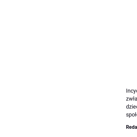
Incy
zwła
dzie
społ
Reda