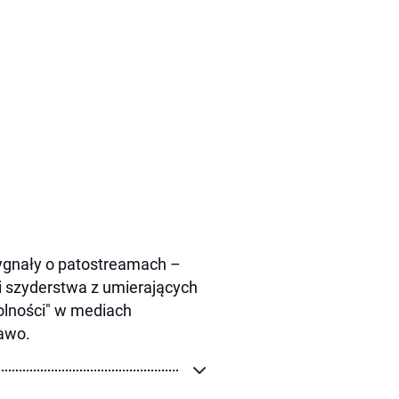
sygnały o patostreamach –
 i szyderstwa z umierających
wolności" w mediach
awo.