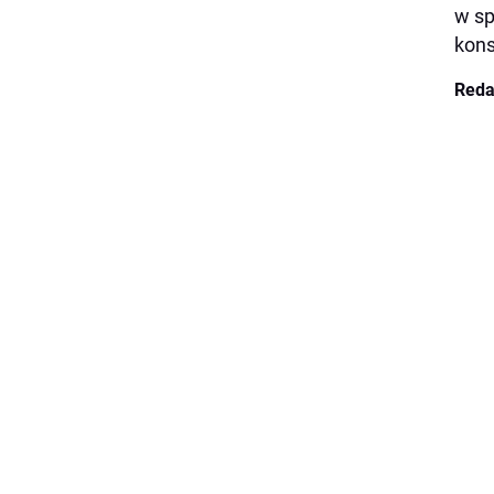
w sp
kons
Reda