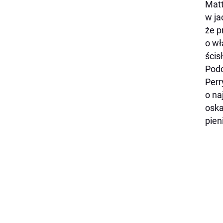
Matt
w ja
że p
o wł
ścis
Podc
Perr
o na
oska
pien