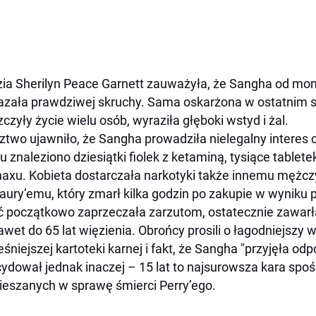
ia Sherilyn Peace Garnett zauważyła, że Sangha od mo
zała prawdziwej skruchy. Sama oskarżona w ostatnim sło
zczyły życie wielu osób, wyraziła głęboki wstyd i żal.
ztwo ujawniło, że Sangha prowadziła nielegalny interes c
 znaleziono dziesiątki fiolek z ketaminą, tysiące table
naxu. Kobieta dostarczała narkotyki także innemu mężc
ury’emu, który zmarł kilka godzin po zakupie w wyniku
 początkowo zaprzeczała zarzutom, ostatecznie zawarła
nawet do 65 lat więzienia. Obrońcy prosili o łagodniejszy
śniejszej kartoteki karnej i fakt, że Sangha "przyjęła od
ydował jednak inaczej – 15 lat to najsurowsza kara spo
eszanych w sprawę śmierci Perry’ego.