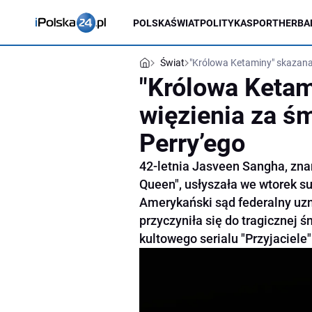
POLSKA
ŚWIAT
POLITYKA
SPORT
HERBA
Świat
"Królowa Ketaminy" skazana 
"Królowa Ketam
więzienia za ś
Perry’ego
42-letnia Jasveen Sangha, zn
Queen", usłyszała we wtorek s
Amerykański sąd federalny uzn
przyczyniła się do tragicznej 
kultowego serialu "Przyjaciele"