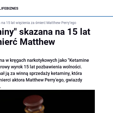
LIFE
BIZNES
na 15 lat więzienia za śmierć Matthew Perry’ego
iny" skazana na 15 lat
mierć Matthew
ana w kręgach narkotykowych jako "Ketamine
urowy wyrok 15 lat pozbawienia wolności.
ał ją za winną sprzedaży ketaminy, która
śmierci aktora Matthew Perry’ego, gwiazdy
.