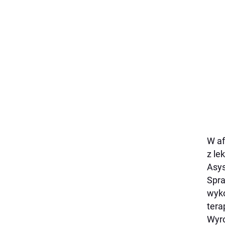
W af
z le
Asys
Spra
wyko
tera
Wyro