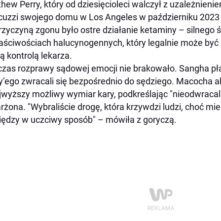
hew Perry, który od dziesięcioleci walczył z uzależnieni
cuzzi swojego domu w Los Angeles w październiku 2023 
rzyczyną zgonu było ostre działanie ketaminy – silnego 
aściwościach halucynogennych, który legalnie może by
łą kontrolą lekarza.
zas rozprawy sądowej emocji nie brakowało. Sangha pła
y’ego zwracali się bezpośrednio do sędziego. Macocha a
jwyższy możliwy wymiar kary, podkreślając "nieodwracaln
rżona. "Wybraliście drogę, która krzywdzi ludzi, choć miel
iędzy w uczciwy sposób" – mówiła z goryczą.