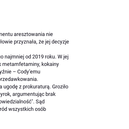
mentu aresztowania nie
wie przyznała, że jej decyzje
o najmniej od 2019 roku. W jej
tek metamfetaminy, kokainy
zyźnie – Cody’emu
 przedawkowania.
 ugodę z prokuraturą. Groziło
 wyrok, argumentując brak
powiedzialność". Sąd
śród wszystkich osób