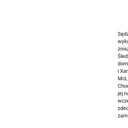
Sędz
wyka
znis
Śled
domu
i Xa
McLa
Choć
jej 
wcze
zdec
zami