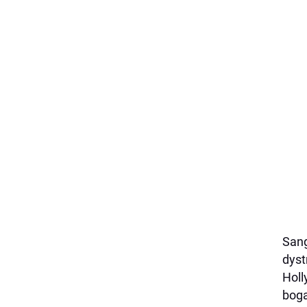
Sang
dyst
Holl
boga