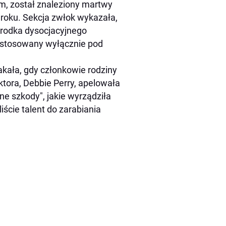
em, został znaleziony martwy
roku. Sekcja zwłok wykazała,
środka dysocjacyjnego
ć stosowany wyłącznie pod
kała, gdy członkowie rodziny
ktora, Debbie Perry, apelowała
e szkody", jakie wyrządziła
iście talent do zarabiania