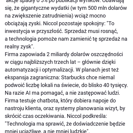
akcje spadły o 5% po publikacji wyników. Obawiają
się, że gigantyczne wydatki (w tym 500 mln dolarów
na zwiększenie zatrudnienia) wciąż mocno
obciążają zyski. Niccol pozostaje spokojny: "To
inwestycja w przyszłość. Sprzedaż musi rosnąć,
a technologia pomoże nam zamienić tę sprzedaż na
realny zysk".
Firma zapowiada 2 miliardy dolarów oszczędności
w ciągu najbliższych trzech lat – głównie dzięki
automatyzacji i optymalizacji. W planach jest też
ekspansja zagraniczna: Starbucks chce niemal
podwoić liczbę lokali na świecie, do blisko 40 tysięcy.
Na razie AI ma pomagać, a nie zastępować ludzi.
Firma testuje chatbota, który dobiera napoje do
nastroju klienta, oraz systemy planowania wizyt, by
skrócić czas oczekiwania. Niccol podkreśla:
"Technologia ma sprawić, że doświadczenie będzie
mniej uciążliwe, a nie mniej ludzkie".