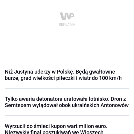
Niż Justyna uderzy w Polskę. Będą gwałtowne
burze, grad wielkości piłeczki i wiatr do 100 km/h
Tylko awaria detonatora uratowała lotnisko. Dron z
Semtexem wylądował obok ukraińskich Antonowów
Wyrzucił do śmieci kupon wart milion euro.
Niezwykły finał poszukiwań we Włoszech